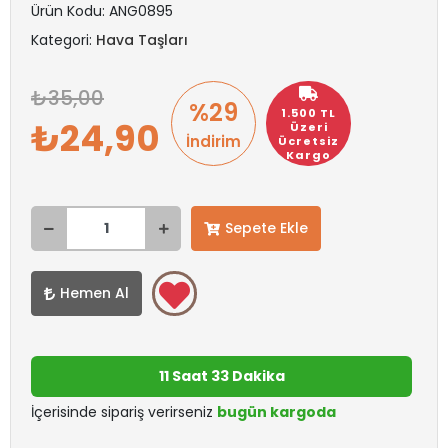
Ürün Kodu:
ANG0895
Kategori:
Hava Taşları
35,00
%29
1.500 TL
24,90
Üzeri
İndirim
Ücretsiz
Kargo
Sepete Ekle
Hemen Al
11 Saat 33 Dakika
İçerisinde sipariş verirseniz
bugün kargoda