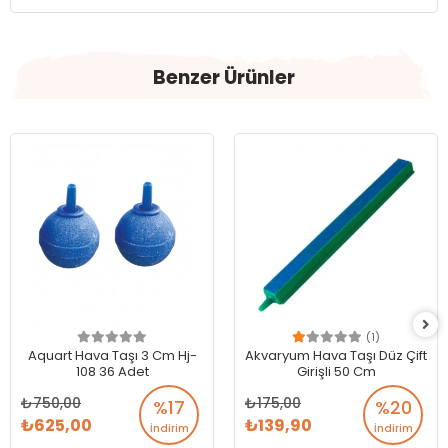
Benzer Ürünler
(1)
Aquart Hava Taşı 3 Cm Hj-
Akvaryum Hava Taşı Düz Çift
108 36 Adet
Girişli 50 Cm
750,00
175,00
%17
%20
625,00
139,90
İndirim
İndirim