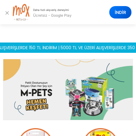
0
×
Daha hızlı alışveriş deneyimi
İNDİR
Ücretsiz - Google Play
LERDE 150 TL İNDİRİM | 5000 TL VE ÜZERİ ALIŞVERİŞLERDE 350 TL İND