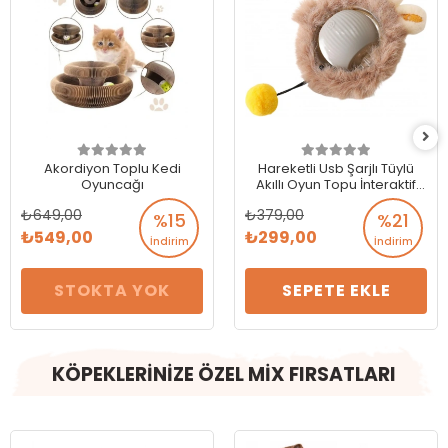
Akordiyon Toplu Kedi
Hareketli Usb Şarjlı Tüylü
Oyuncağı
Akıllı Oyun Topu İnteraktif
Kedi Oyuncağı
649,00
379,00
%15
%21
549,00
299,00
İndirim
İndirim
STOKTA YOK
SEPETE EKLE
KÖPEKLERİNİZE ÖZEL MİX FIRSATLARI