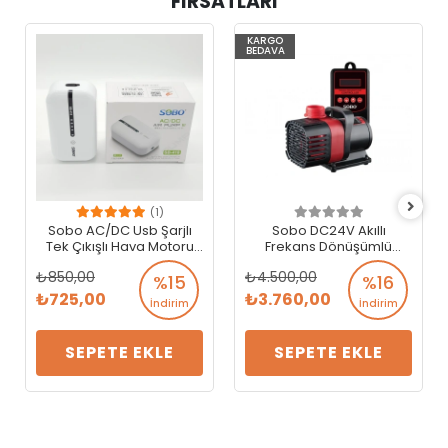
FIRSATLARI
KARGO
BEDAVA
(1)
Sobo AC/DC Usb Şarjlı
Sobo DC24V Akıllı
Tek Çıkışlı Hava Motoru
Frekans Dönüşümlü
SB-418
Sump Motoru 18W. 3 MT.
850,00
4.500,00
2000 LT/SAAT SF-2000
%15
%16
725,00
3.760,00
İndirim
İndirim
SEPETE EKLE
SEPETE EKLE