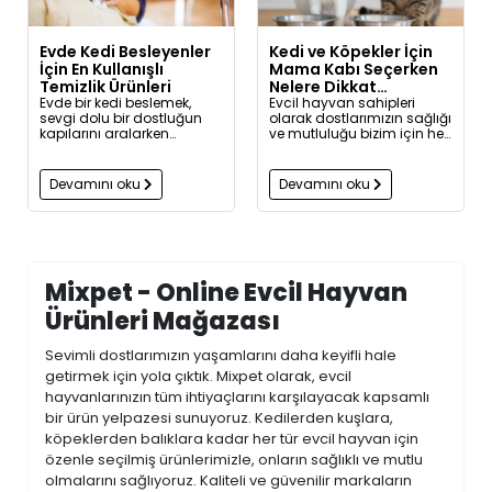
Evde Kedi Besleyenler
Kedi ve Köpekler İçin
İçin En Kullanışlı
Mama Kabı Seçerken
Temizlik Ürünleri
Nelere Dikkat
Evde bir kedi beslemek,
Etmelisiniz?
Evcil hayvan sahipleri
sevgi dolu bir dostluğun
olarak dostlarımızın sağlığı
kapılarını aralarken
ve mutluluğu bizim için her
beraberinde hijyen ve
şeyden önemli. Onların
temizlik sorumluluğunu da
beslenme düzeni kadar, bu
getirir. Kedinizin tüyleri,
beslenmenin yapıldığı
Devamını oku
Devamını oku
kumu, mama artıkları ve
mama kapları da dikkat
günlük alışkanlıkları;
edilmesi gereken bir
yaşam alanınızda bazı
unsurdur. Özellikle kedi ve
temizlik ihtiyaçlarını
köpekler için mama kabı
doğurur. Ancak doğru
seçerken yalnızca estetik
temizlik ürünlerini
değil, fonksiyonel ve
Mixpet - Online Evcil Hayvan
kullanarak hem evinizi
hijyenik detaylara da
kolayca temiz tutabilir hem
dikkat etmek gerekir. Bu
Ürünleri Mağazası
de patili dostunuzun
yazıda, evcil hayvanınız
sağlığını güvence altına
için en uygun mama
alabilirsiniz.
kabını seçerken göz
Sevimli dostlarımızın yaşamlarını daha keyifli hale
önünde bulundurmanız
getirmek için yola çıktık. Mixpet olarak, evcil
gereken tüm faktörleri
detaylıca ele alıyoruz.
hayvanlarınızın tüm ihtiyaçlarını karşılayacak kapsamlı
bir ürün yelpazesi sunuyoruz. Kedilerden kuşlara,
köpeklerden balıklara kadar her tür evcil hayvan için
özenle seçilmiş ürünlerimizle, onların sağlıklı ve mutlu
olmalarını sağlıyoruz. Kaliteli ve güvenilir markaların