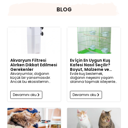
BLOG
Akvaryum Filtresi
Ev İçin En Uygun Kuş
Alırken Dikkat Edilmesi
Kafesi Nasıl Seçilir?
Gerekenler
Boyut, Malzeme ve
Akvaryumlar, doğanın
Konum Rehberi
Evde kuş beslemek,
küçük bir yansımasıdır.
doğanın neşesini yaşam
Ancak bu ekosistemin
alanına taşımak isteyenler
sağlıklı şekilde devam
için hem keyifli hem de
edebilmesi için bazı temel
sorumluluk gerektiren bir
bileşenler gerekir.
tercihtir. Bu yolculuğun en
Devamını oku
Devamını oku
Bunlardan en önemlisi
önemli adımlarından biri
akvaryum filtresidir. Filtreler,
ise, kuşunuz için en doğru
suyun berrak, sağlıklı ve
kafesi seçmektir.
canlılar için yaşanabilir
kalmasını sağlar.