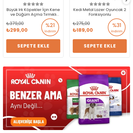
Büyük Irk Köpekler İçin Kene
Kedi Metal Lazer Oyuncak 2
ve Düğüm Açma Tırmıklı
Fonksiyonlu
Tarak 16 cm
379,00
275,00
%21
%31
299,00
189,00
İndirim
İndirim
SEPETE EKLE
SEPETE EKLE