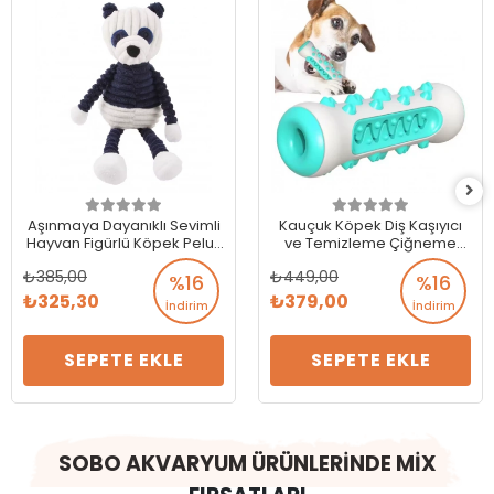
Aşınmaya Dayanıklı Sevimli
Kauçuk Köpek Diş Kaşıyıcı
Hayvan Figürlü Köpek Peluş
ve Temizleme Çiğneme
Oyuncak
Oyuncağı 15 cm
385,00
449,00
%16
%16
325,30
379,00
İndirim
İndirim
SEPETE EKLE
SEPETE EKLE
SOBO AKVARYUM ÜRÜNLERİNDE MİX