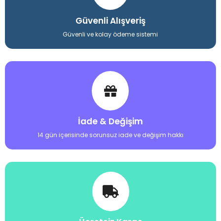
Kuş Ürünleri: Rengarenk kuşlarınız için geniş bir
kafes seçeneği, farklı yem çeşitleri, oyuncaklar ve
Güvenli Alışveriş
bakım ürünleriyle onların yaşam alanlarını daha
keyifli hale getirebilirsiniz.
Güvenli ve kolay ödeme sistemi
Balık Ürünleri: Akvaryumunuzdaki balıkların sağlıklı
bir yaşam sürdürebilmesi için gerekli olan her şeyi
bulabilirsiniz. Balık yemleri, filtreler, ısıtıcılar,
dekorasyon ürünleri ve daha fazlası...
Kemirgen ve Sürüngen Ürünleri: Hamster, kobay,
kaplumbağa gibi evcil hayvanlarınız için özel
olarak formüle edilmiş yemler, kafesler ve bakım
ürünleriyle onların ihtiyaçlarını karşılayabilirsiniz.
İade & Değişim
Mixpet’da, evcil hayvanınızın türüne ve özel ihtiyaçlarına
14 gün içerisinde sorunsuz iade ve değişim hakkı
uygun ürünleri kolayca bulabilir, güvenle alışveriş
yapabilirsiniz.
Kalite ve Güvenilirlik
Evcil hayvanlarınızın sağlığı, bizim için her şeyden
önemlidir. Bu nedenle, sunduğumuz tüm ürünlerin
kalitesini titizlikle denetliyoruz. Dünyaca ünlü markaların
özenle seçilmiş ürünlerini sizlere sunarak, evcil
hayvanlarınızın en iyiye layık olduğunu gösteriyoruz.